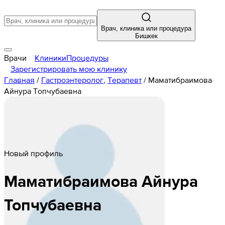
Врач, клиника или процедура
Бишкек
Врачи
Клиники
Процедуры
Зарегистрировать мою клинику
Главная
/
Гастроэнтеролог
,
Терапевт
/
Маматибраимова
Айнура Топчубаевна
Новый профиль
Маматибраимова
Айнура
Топчубаевна