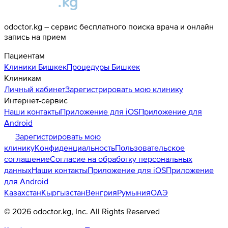
odoctor.kg – сервис бесплатного поиска врача и онлайн
запись на прием
Пациентам
Клиники
Бишкек
Процедуры
Бишкек
Клиникам
Личный кабинет
Зарегистрировать мою клинику
Интернет-сервис
Наши контакты
Приложение для iOS
Приложение для
Android
Зарегистрировать мою
клинику
Конфиденциальность
Пользовательское
соглашение
Согласие на обработку персональных
данных
Наши контакты
Приложение для iOS
Приложение
для Android
Казахстан
Кыргызстан
Венгрия
Румыния
ОАЭ
©
2026
odoctor.kg
, Inc. All Rights Reserved