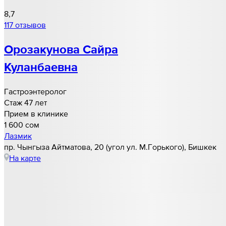
8,7
117 отзывов
Орозакунова Сайра
Куланбаевна
Гастроэнтеролог
Стаж 47 лет
Прием в клинике
1 600 cом
Лазмик
​пр. Чынгыза Айтматова, 20​ (угол ул. М.Горького), Бишкек
На карте