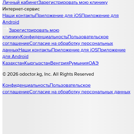
Личный кабинет
Зарегистрировать мою клинику
Интернет-сервис
Наши контакты
Приложение для iOS
Приложение для
Android
Зарегистрировать мою
клинику
Конфиденциальность
Пользовательское
соглашение
Согласие на обработку персональных
данных
Наши контакты
Приложение для iOS
Приложение
для Android
Казахстан
Кыргызстан
Венгрия
Румыния
ОАЭ
©
2026
odoctor.kg
, Inc. All Rights Reserved
Конфиденциальность
Пользовательское
соглашение
Согласие на обработку персональных данных