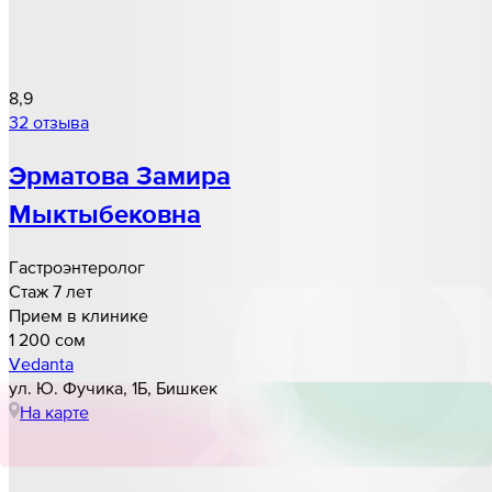
8,9
32 отзыва
Эрматова Замира
Мыктыбековна
Гастроэнтеролог
Стаж 7 лет
Прием в клинике
1 200 cом
Vedanta
​ул. Ю. Фучика, 1Б, Бишкек
На карте