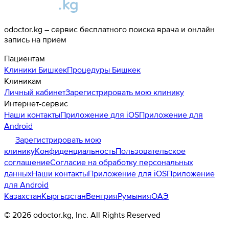
odoctor.kg – сервис бесплатного поиска врача и онлайн
запись на прием
Пациентам
Клиники
Бишкек
Процедуры
Бишкек
Клиникам
Личный кабинет
Зарегистрировать мою клинику
Интернет-сервис
Наши контакты
Приложение для iOS
Приложение для
Android
Зарегистрировать мою
клинику
Конфиденциальность
Пользовательское
соглашение
Согласие на обработку персональных
данных
Наши контакты
Приложение для iOS
Приложение
для Android
Казахстан
Кыргызстан
Венгрия
Румыния
ОАЭ
©
2026
odoctor.kg
, Inc. All Rights Reserved