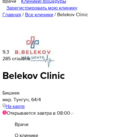
Врачи
Клиники
Процедуры
Зарегистрировать мою клинику
Главная
/
Все клиники
/
Belekov Clinic
9,3
285 отзывов
Belekov Clinic
Бишкек
​мкр. Тунгуч, 64/4
На карте
Открывается завтра в 08:00
Врачи
О клинике