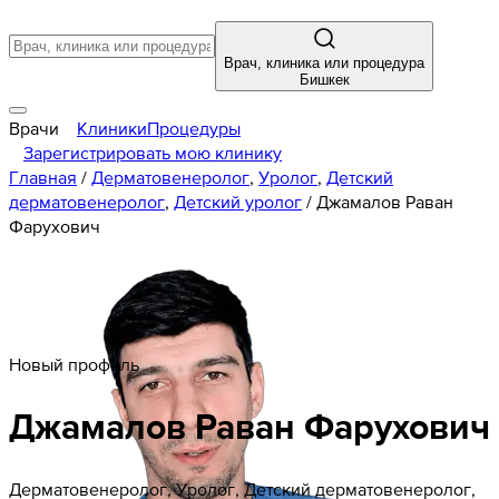
Врач, клиника или процедура
Бишкек
Врачи
Клиники
Процедуры
Зарегистрировать мою клинику
Главная
/
Дерматовенеролог
,
Уролог
,
Детский
дерматовенеролог
,
Детский уролог
/
Джамалов Раван
Фарухович
Новый профиль
Джамалов
Раван
Фарухович
Дерматовенеролог, Уролог, Детский дерматовенеролог,