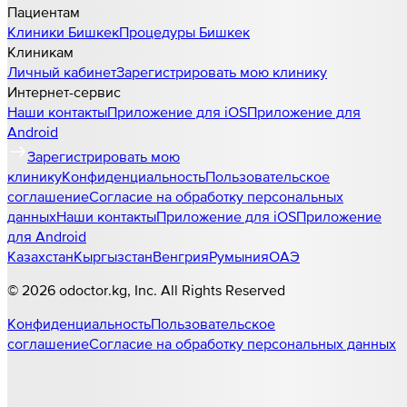
Пациентам
Клиники
Бишкек
Процедуры
Бишкек
Клиникам
Личный кабинет
Зарегистрировать мою клинику
Интернет-сервис
Наши контакты
Приложение для iOS
Приложение для
Android
Зарегистрировать мою
клинику
Конфиденциальность
Пользовательское
соглашение
Согласие на обработку персональных
данных
Наши контакты
Приложение для iOS
Приложение
для Android
Казахстан
Кыргызстан
Венгрия
Румыния
ОАЭ
©
2026
odoctor.kg
, Inc. All Rights Reserved
Конфиденциальность
Пользовательское
соглашение
Согласие на обработку персональных данных