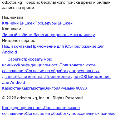
odoctor.kg – сервис бесплатного поиска врача и онлайн
запись на прием
Пациентам
Клиники
Бишкек
Процедуры
Бишкек
Клиникам
Личный кабинет
Зарегистрировать мою клинику
Интернет-сервис
Наши контакты
Приложение для iOS
Приложение для
Android
Зарегистрировать мою
клинику
Конфиденциальность
Пользовательское
соглашение
Согласие на обработку персональных
данных
Наши контакты
Приложение для iOS
Приложение
для Android
Казахстан
Кыргызстан
Венгрия
Румыния
ОАЭ
©
2026
odoctor.kg
, Inc. All Rights Reserved
Конфиденциальность
Пользовательское
соглашение
Согласие на обработку персональных данных