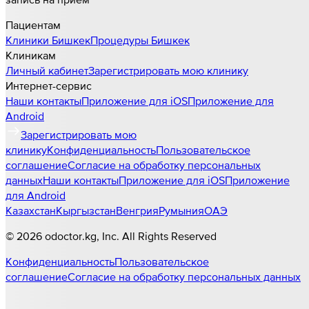
Пациентам
Клиники
Бишкек
Процедуры
Бишкек
Клиникам
Личный кабинет
Зарегистрировать мою клинику
Интернет-сервис
Наши контакты
Приложение для iOS
Приложение для
Android
Зарегистрировать мою
клинику
Конфиденциальность
Пользовательское
соглашение
Согласие на обработку персональных
данных
Наши контакты
Приложение для iOS
Приложение
для Android
Казахстан
Кыргызстан
Венгрия
Румыния
ОАЭ
©
2026
odoctor.kg
, Inc. All Rights Reserved
Конфиденциальность
Пользовательское
соглашение
Согласие на обработку персональных данных