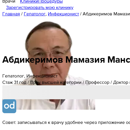
Врачи
Клиники
Процедуры
Зарегистрировать мою клинику
Главная
/
Гепатолог
,
Инфекционист
/
Абдикеримов Мамази
Абдикеримов
Мамазия
Манс
Гепатолог, Инфекционист
Стаж 31 год / Врач высшей категории / Профессор / Доктор
Совет: записываться к врачу удобнее через приложение od