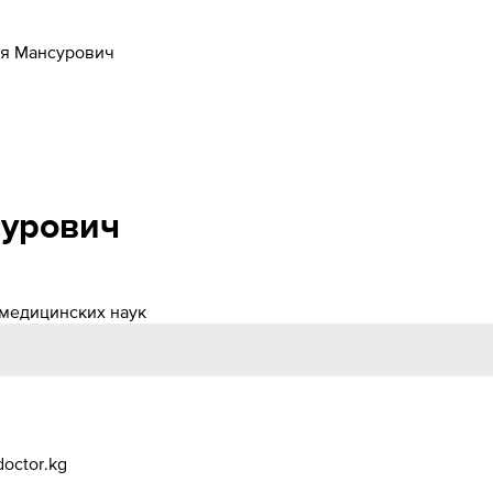
я Мансурович
урович
 медицинских наук
octor.kg