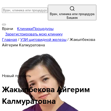
Врач, клиника или процедура
Бишкек
Врачи
Клиники
Процедуры
Зарегистрировать мою клинику
Главная
/
УЗИ щитовидной железы
/
Жакыпбекова
Айгерим Калмуратовна
Новый профиль
Жакыпбекова
Айгерим
Калмуратовна