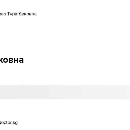
кал Туратбековна
ковна
octor.kg