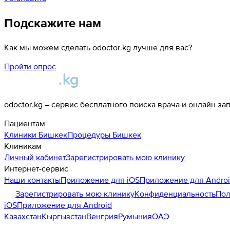
Подскажите нам
Как мы можем сделать odoctor.kg лучше для вас?
Пройти опрос
odoctor.kg – сервис бесплатного поиска врача и онлайн за
Пациентам
Клиники
Бишкек
Процедуры
Бишкек
Клиникам
Личный кабинет
Зарегистрировать мою клинику
Интернет-сервис
Наши контакты
Приложение для iOS
Приложение для Andro
Зарегистрировать мою клинику
Конфиденциальность
Пол
iOS
Приложение для Android
Казахстан
Кыргызстан
Венгрия
Румыния
ОАЭ