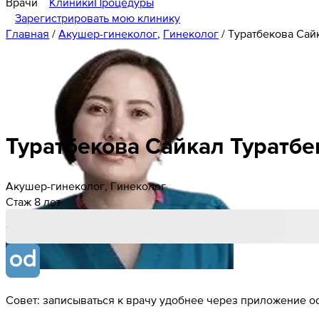
Врачи
Клиники
Процедуры
Зарегистрировать мою клинику
Главная
/
Акушер-гинеколог
,
Гинеколог
/
Туратбекова Сай
Туратбекова
Сайкал
Туратбе
Акушер-гинеколог, Гинеколог
Стаж 8 лет
Совет: записываться к врачу удобнее через приложение od