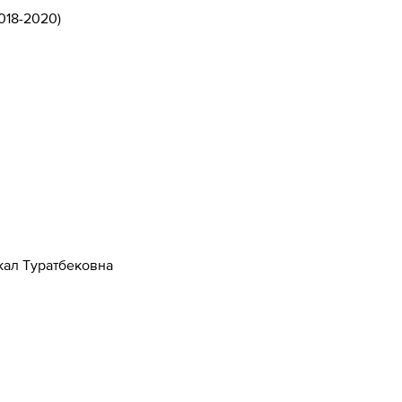
018-2020
)
кал Туратбековна