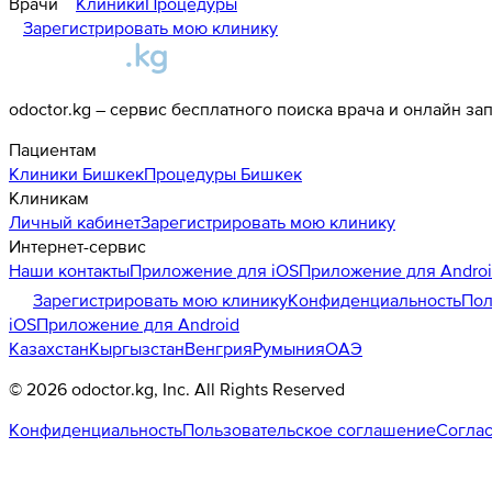
Врачи
Клиники
Процедуры
Зарегистрировать мою клинику
odoctor.kg – сервис бесплатного поиска врача и онлайн за
Пациентам
Клиники
Бишкек
Процедуры
Бишкек
Клиникам
Личный кабинет
Зарегистрировать мою клинику
Интернет-сервис
Наши контакты
Приложение для iOS
Приложение для Andro
Зарегистрировать мою клинику
Конфиденциальность
Пол
iOS
Приложение для Android
Казахстан
Кыргызстан
Венгрия
Румыния
ОАЭ
©
2026
odoctor.kg
, Inc. All Rights Reserved
Конфиденциальность
Пользовательское соглашение
Соглас