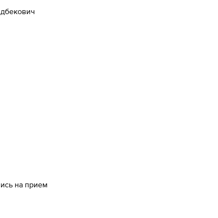
здбекович
пись на прием