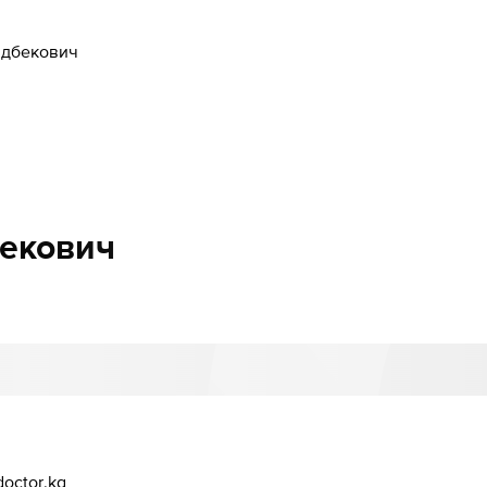
здбекович
екович
octor.kg