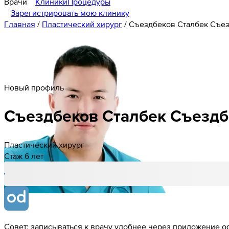
Врачи
Клиники
Процедуры
Зарегистрировать мою клинику
Главная
/
Пластический хирург
/
Съездбеков Сталбек Съе
Новый профиль
Съездбеков
Сталбек
Съездб
Пластический хирург
Стаж 6 лет
Совет: записываться к врачу удобнее через приложение od