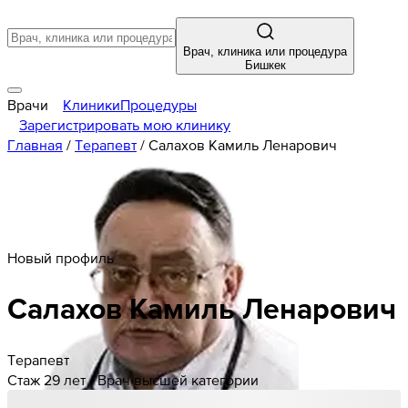
Врач, клиника или процедура
Бишкек
Врачи
Клиники
Процедуры
Зарегистрировать мою клинику
Главная
/
Терапевт
/
Салахов Камиль Ленарович
Новый профиль
Салахов
Камиль
Ленарович
Терапевт
Стаж 29 лет / Врач высшей категории