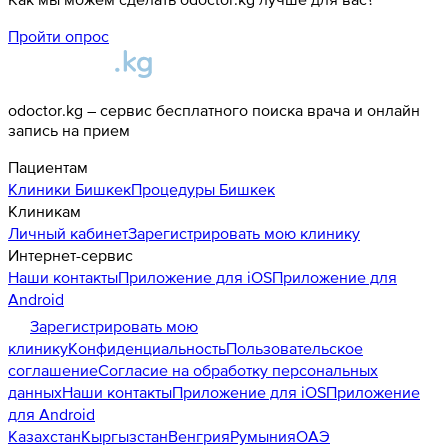
Пройти опрос
odoctor.kg – сервис бесплатного поиска врача и онлайн
запись на прием
Пациентам
Клиники
Бишкек
Процедуры
Бишкек
Клиникам
Личный кабинет
Зарегистрировать мою клинику
Интернет-сервис
Наши контакты
Приложение для iOS
Приложение для
Android
Зарегистрировать мою
клинику
Конфиденциальность
Пользовательское
соглашение
Согласие на обработку персональных
данных
Наши контакты
Приложение для iOS
Приложение
для Android
Казахстан
Кыргызстан
Венгрия
Румыния
ОАЭ