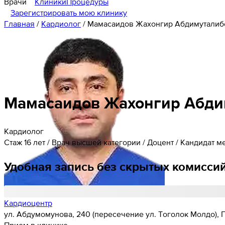
Врачи
Клиники
Процедуры
Зарегистрировать мою клинику
Главная
/
Кардиолог
/
Мамасаидов Жахонгир Абдимуталиб
Мамасаидов
Жахонгир
Абди
Кардиолог
Стаж 16 лет / Врач высшей категории / Доцент / Кандидат 
Удобная запись без скрытых комисси
Кардиоцентр
ул. Абдумомунова, 240 (пересечение ул. Тоголок Молдо),
Прием в клинике