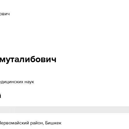
ович
муталибович
медицинских наук
й
 Первомайский район, Бишкек