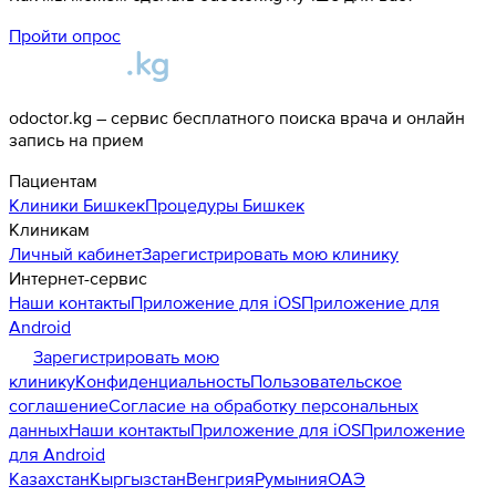
Пройти опрос
odoctor.kg – сервис бесплатного поиска врача и онлайн
запись на прием
Пациентам
Клиники
Бишкек
Процедуры
Бишкек
Клиникам
Личный кабинет
Зарегистрировать мою клинику
Интернет-сервис
Наши контакты
Приложение для iOS
Приложение для
Android
Зарегистрировать мою
клинику
Конфиденциальность
Пользовательское
соглашение
Согласие на обработку персональных
данных
Наши контакты
Приложение для iOS
Приложение
для Android
Казахстан
Кыргызстан
Венгрия
Румыния
ОАЭ