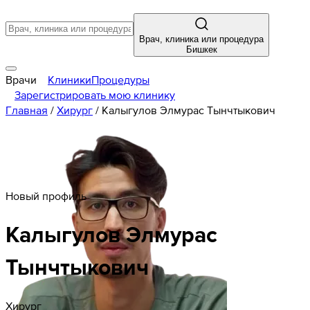
Врач, клиника или процедура
Бишкек
Врачи
Клиники
Процедуры
Зарегистрировать мою клинику
Главная
/
Хирург
/
Калыгулов Элмурас Тынчтыкович
Новый профиль
Калыгулов
Элмурас
Тынчтыкович
Хирург