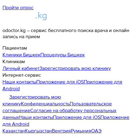
Пройти опрос
odoctor.kg – сервис бесплатного поиска врача и онлайн
запись на прием
Пациентам
Клиники
Бишкек
Процедуры
Бишкек
Клиникам
Личный кабинет
Зарегистрировать мою клинику
Интернет-сервис
Наши контакты
Приложение для iOS
Приложение для
Android
Зарегистрировать мою
клинику
Конфиденциальность
Пользовательское
соглашение
Согласие на обработку персональных
данных
Наши контакты
Приложение для iOS
Приложение
для Android
Казахстан
Кыргызстан
Венгрия
Румыния
ОАЭ