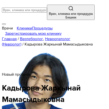
Врач, клиника или процедура
Бишкек
Врачи
Клиники
Процедуры
Зарегистрировать мою клинику
Главная
/
Вертебролог
,
Невропатолог
(Невролог)
/
Кадырова Жаркынай Мамасыдыковна
Новый профиль
Кадырова
Жаркынай
Мамасыдыковна