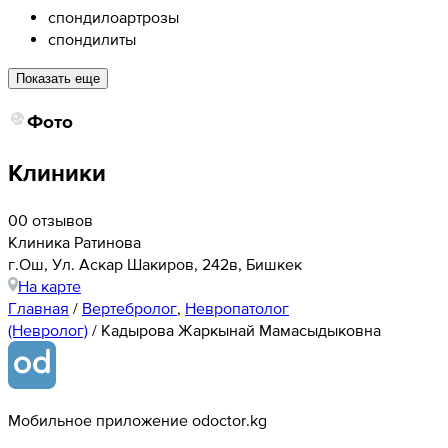
спондилоартрозы
спондилиты
Показать еще
Фото
Клиники
0
0 отзывов
Клиника Ратинова
г.Ош, Ул. Аскар Шакиров, 242в, Бишкек
На карте
Главная
/
Вертебролог
,
Невропатолог
(Невролог)
/
Кадырова Жаркынай Мамасыдыковна
Мобильное приложение odoctor.kg