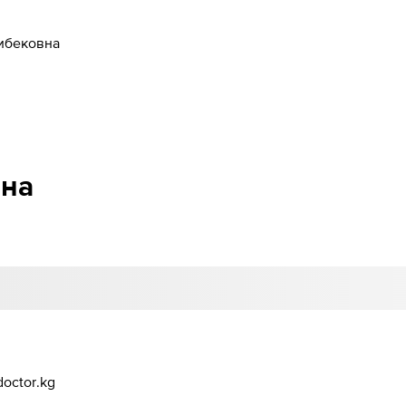
ибековна
вна
octor.kg