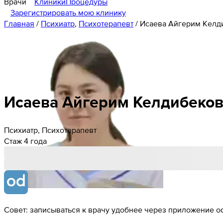
Врачи
Клиники
Процедуры
Зарегистрировать мою клинику
Главная
/
Психиатр
,
Психотерапевт
/
Исаева Айгерим Келд
Исаева
Айгерим
Келдибеко
Психиатр, Психотерапевт
Стаж 4 года
Совет: записываться к врачу удобнее через приложение od