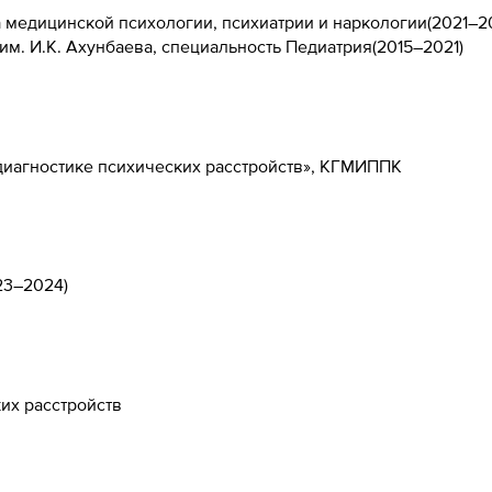
 медицинской психологии, психиатрии и наркологии
(
2021–2
м. И.К. Ахунбаева, специальность Педиатрия
(
2015–2021
)
диагностике психических расстройств», КГМИППК
23–2024
)
их расстройств