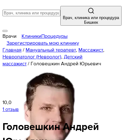
Врач, клиника или процедура
Бишкек
Врачи
Клиники
Процедуры
Зарегистрировать мою клинику
Главная
/
Мануальный терапевт
,
Массажист
,
Невропатолог (Невролог)
,
Детский
массажист
/
Головешкин Андрей Юрьевич
10,0
1 отзыв
Головешкин
Андрей