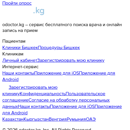
Пройти опрос
odoctor.kg – сервис бесплатного поиска врача и онлайн
запись на прием
Пациентам
Клиники
Бишкек
Процедуры
Бишкек
Клиникам
Личный кабинет
Зарегистрировать мою клинику
Интернет-сервис
Наши контакты
Приложение для iOS
Приложение для
Android
Зарегистрировать мою
клинику
Конфиденциальность
Пользовательское
соглашение
Согласие на обработку персональных
данных
Наши контакты
Приложение для iOS
Приложение
для Android
Казахстан
Кыргызстан
Венгрия
Румыния
ОАЭ
©
2026
odoctor.kg
, Inc. All Rights Reserved