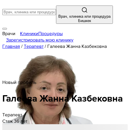
Врач, клиника или процедура
Бишкек
Врачи
Клиники
Процедуры
Зарегистрировать мою клинику
Главная
/
Терапевт
/
Галеева Жанна Казбековна
Новый профиль
Галеева
Жанна
Казбековна
Терапевт
Стаж 36 лет