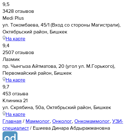
9,5
3428 отзывов
Medi Plus
ул. Токомбаева, 45/1 (Вход со стороны Магистрали),
Октябрьский район, Бишкек
На карте
9,4
2507 отзывов
Лазмик
​пр. Чынгыза Айтматова, 20​ (угол ул. М.Горького),
Первомайский район, Бишкек
На карте
9,7
453 отзыва
Клиника 21
ул. Скрябина, 50а, Октябрьский район, Бишкек
На карте
Главная
/
Маммолог
,
Онколог
,
Онкомаммолог
,
УЗИ-
специалист
/
Ешиева Динара Абдыракмановна