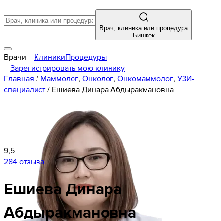
Врач, клиника или процедура
Бишкек
Врачи
Клиники
Процедуры
Зарегистрировать мою клинику
Главная
/
Маммолог
,
Онколог
,
Онкомаммолог
,
УЗИ-
специалист
/
Ешиева Динара Абдыракмановна
9,5
284 отзыва
Ешиева
Динара
Абдыракмановна