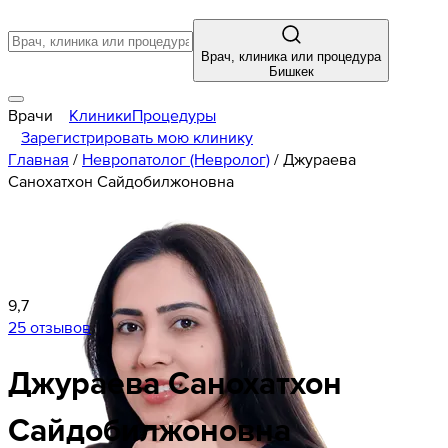
Врач, клиника или процедура
Бишкек
Врачи
Клиники
Процедуры
Зарегистрировать мою клинику
Главная
/
Невропатолог (Невролог)
/
Джураева
Санохатхон Сайдобилжоновна
9,7
25 отзывов
Джураева
Санохатхон
Сайдобилжоновна