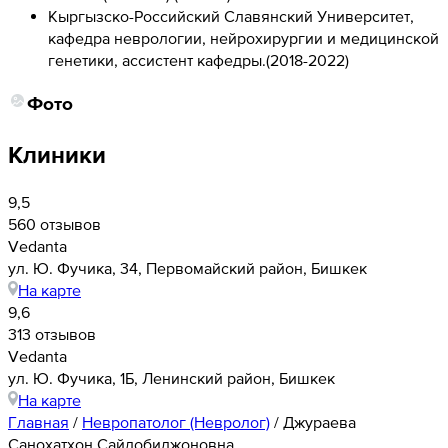
Кыргызско-Российский Славянский Университет,
кафедра неврологии, нейрохирургии и медицинской
генетики, ассистент кафедры.
(
2018-2022
)
Фото
Клиники
9,5
560 отзывов
Vedanta
ул. Ю. Фучика, 34, Первомайский район, Бишкек
На карте
9,6
313 отзывов
Vedanta
​ул. Ю. Фучика, 1Б, Ленинский район, Бишкек
На карте
Главная
/
Невропатолог (Невролог)
/
Джураева
Санохатхон Сайдобилжоновна