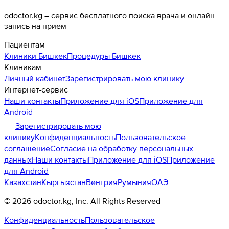
odoctor.kg – сервис бесплатного поиска врача и онлайн
запись на прием
Пациентам
Клиники
Бишкек
Процедуры
Бишкек
Клиникам
Личный кабинет
Зарегистрировать мою клинику
Интернет-сервис
Наши контакты
Приложение для iOS
Приложение для
Android
Зарегистрировать мою
клинику
Конфиденциальность
Пользовательское
соглашение
Согласие на обработку персональных
данных
Наши контакты
Приложение для iOS
Приложение
для Android
Казахстан
Кыргызстан
Венгрия
Румыния
ОАЭ
©
2026
odoctor.kg
, Inc. All Rights Reserved
Конфиденциальность
Пользовательское