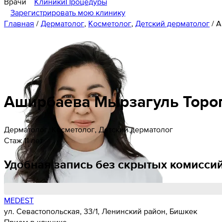
Врачи
Клиники
Процедуры
Зарегистрировать мою клинику
Главная
/
Дерматолог
,
Косметолог
,
Детский дерматолог
/
А
Аширбаева
Мырзагуль
Торо
Дерматолог, Косметолог, Детский дерматолог
Стаж 11 лет
Удобная запись без скрытых комисси
MEDEST
ул. Севастопольская, 33/1, Ленинский район, Бишкек
Прием в клинике