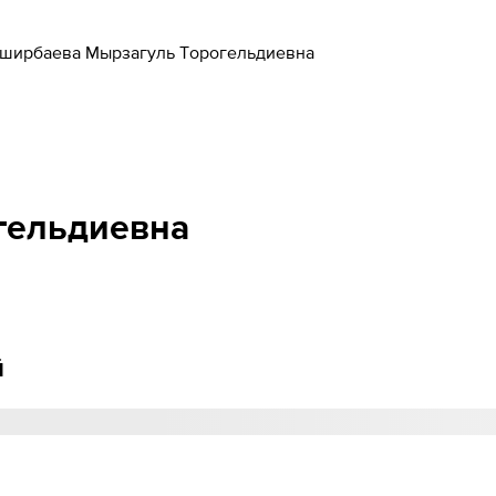
ширбаева Мырзагуль Торогельдиевна
гельдиевна
й