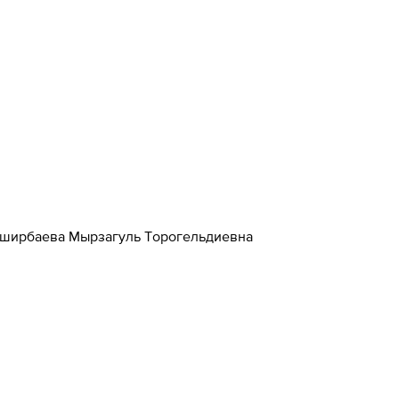
ширбаева Мырзагуль Торогельдиевна