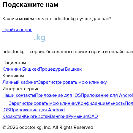
Подскажите нам
Как мы можем сделать odoctor.kg лучше для вас?
Пройти опрос
odoctor.kg – сервис бесплатного поиска врача и онлайн за
Пациентам
Клиники
Бишкек
Процедуры
Бишкек
Клиникам
Личный кабинет
Зарегистрировать мою клинику
Интернет-сервис
Наши контакты
Приложение для iOS
Приложение для Andro
Зарегистрировать мою клинику
Конфиденциальность
Пол
iOS
Приложение для Android
Казахстан
Кыргызстан
Венгрия
Румыния
ОАЭ
©
2026
odoctor.kg
, Inc. All Rights Reserved