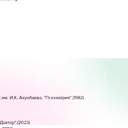
м. И.К. Ахунбаева, "Психиатрия".
(
1982
)
Доктор".
(
2023
)