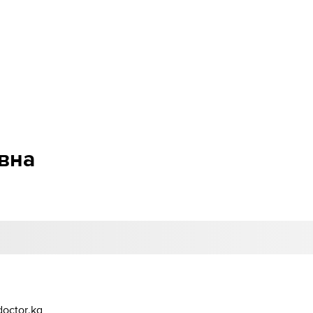
вна
octor.kg