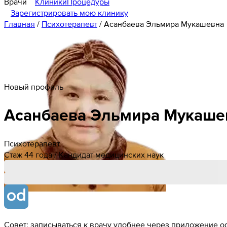
Врачи
Клиники
Процедуры
Зарегистрировать мою клинику
Главная
/
Психотерапевт
/
Асанбаева Эльмира Мукашевна
Новый профиль
Асанбаева
Эльмира
Мукаше
Психотерапевт
Стаж 44 года / Кандидат медицинских наук
Совет: записываться к врачу удобнее через приложение od