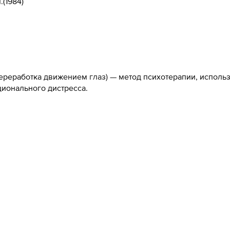
.
(
1984
)
ереработка движением глаз) — метод психотерапии, испол
ионального дистресса.