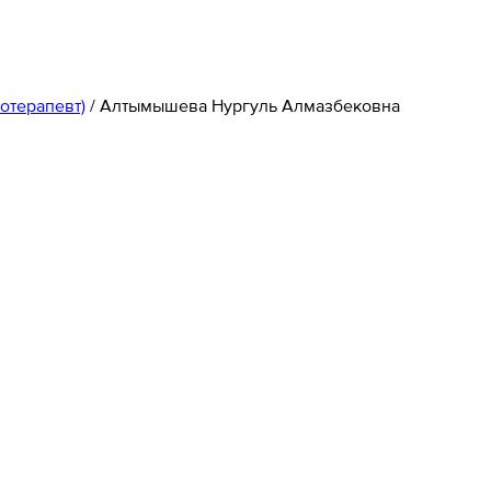
отерапевт)
/
Алтымышева Нургуль Алмазбековна