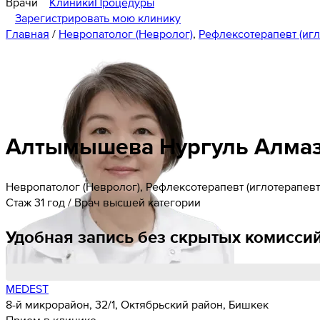
Врачи
Клиники
Процедуры
Зарегистрировать мою клинику
Главная
/
Невропатолог (Невролог)
,
Рефлексотерапевт (игл
Алтымышева
Нургуль
Алма
Невропатолог (Невролог), Рефлексотерапевт (иглотерапевт
Стаж 31 год / Врач высшей категории
Удобная запись без скрытых комисси
MEDEST
8-й микрорайон, 32/1, Октябрьский район, Бишкек
Прием в клинике