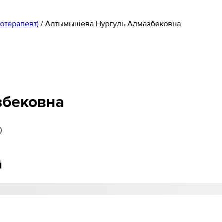
отерапевт)
/
Алтымышева Нургуль Алмазбековна
збековна
)
й