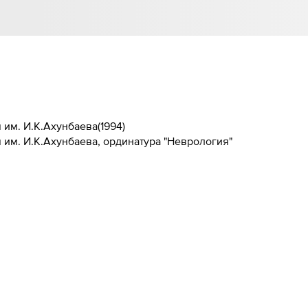
 им. И.К.Ахунбаева
(
1994
)
им. И.К.Ахунбаева, ординатура "Неврология"