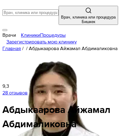
Врач, клиника или процедура
Бишкек
Врачи
Клиники
Процедуры
Зарегистрировать мою клинику
Главная
/
/
Абдыкаарова Айжамал Абдималиковна
9,3
28 отзывов
Абдыкаарова
Айжамал
Абдималиковна