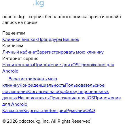
odoctor.kg – сервис бесплатного поиска врача и онлайн
запись на прием
Пациентам
Клиники
Бишкек
Процедуры
Бишкек
Клиникам
Личный кабинет
Зарегистрировать мою клинику
Интернет-сервис
Наши контакты
Приложение для iOS
Приложение для
Android
Зарегистрировать мою
клинику
Конфиденциальность
Пользовательское
соглашение
Согласие на обработку персональных
данных
Наши контакты
Приложение для iOS
Приложение
для Android
Казахстан
Кыргызстан
Венгрия
Румыния
ОАЭ
©
2026
odoctor.kg
, Inc. All Rights Reserved