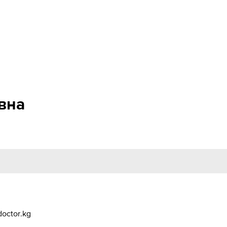
вна
octor.kg