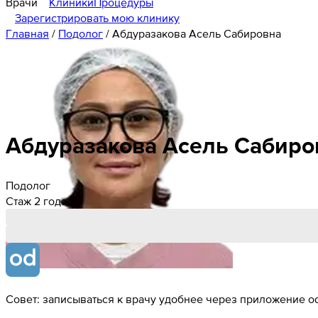
Врачи
Клиники
Процедуры
Зарегистрировать мою клинику
Главная
/
Подолог
/
Абдуразакова Асель Сабировна
Абдуразакова
Асель
Сабиро
Подолог
Стаж 2 года
Совет: записываться к врачу удобнее через приложение od