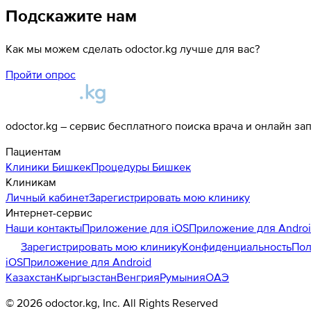
Подскажите нам
Как мы можем сделать odoctor.kg лучше для вас?
Пройти опрос
odoctor.kg – сервис бесплатного поиска врача и онлайн за
Пациентам
Клиники
Бишкек
Процедуры
Бишкек
Клиникам
Личный кабинет
Зарегистрировать мою клинику
Интернет-сервис
Наши контакты
Приложение для iOS
Приложение для Andro
Зарегистрировать мою клинику
Конфиденциальность
Пол
iOS
Приложение для Android
Казахстан
Кыргызстан
Венгрия
Румыния
ОАЭ
©
2026
odoctor.kg
, Inc. All Rights Reserved