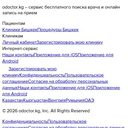
odoctor.kg – сервис бесплатного поиска врача и онлайн
запись на прием
Пациентам
Клиники
Бишкек
Процедуры
Бишкек
Клиникам
Личный кабинет
Зарегистрировать мою клинику
Интернет-сервис
Наши контакты
Приложение для iOS
Приложение для
Android
Зарегистрировать мою
клинику
Конфиденциальность
Пользовательское
соглашение
Согласие на обработку персональных
данных
Наши контакты
Приложение для iOS
Приложение
для Android
Казахстан
Кыргызстан
Венгрия
Румыния
ОАЭ
©
2026
odoctor.kg
, Inc. All Rights Reserved
Конфиденциальность
Пользовательское
соглашение
Согласие на обработку персональных данных