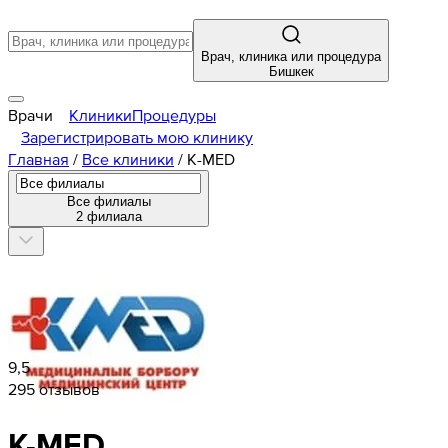
Врач, клиника или процедура
Бишкек
Врачи
Клиники
Процедуры
Зарегистрировать мою клинику
Главная
/
Все клиники
/
K-MED
Все филиалы
2 филиала
9,5
295 отзывов
K-MED