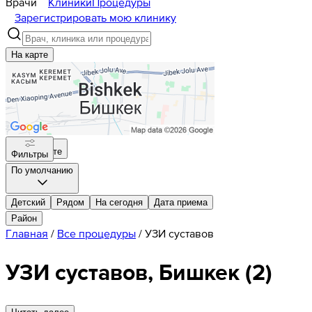
Врачи
Клиники
Процедуры
Зарегистрировать мою клинику
На карте
На карте
Фильтры
По умолчанию
Детский
Рядом
На сегодня
Дата приема
Район
Главная
/
Все процедуры
/
УЗИ суставов
УЗИ суставов, Бишкек
(
2
)