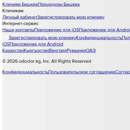
Клиники
Бишкек
Процедуры
Бишкек
Клиникам
Личный кабинет
Зарегистрировать мою клинику
Интернет-сервис
Наши контакты
Приложение для iOS
Приложение для Andro
Зарегистрировать мою клинику
Конфиденциальность
Пол
iOS
Приложение для Android
Казахстан
Кыргызстан
Венгрия
Румыния
ОАЭ
©
2026
odoctor.kg
, Inc. All Rights Reserved
Конфиденциальность
Пользовательское соглашение
Соглас