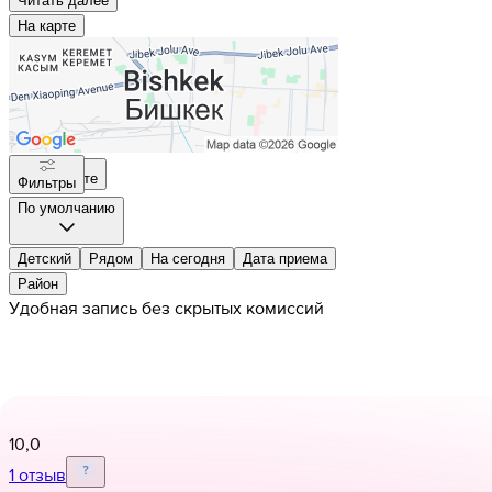
Читать далee
На карте
На карте
Фильтры
По умолчанию
Детский
Рядом
На сегодня
Дата приема
Район
Удобная запись без скрытых комиссий
10,0
1 отзыв