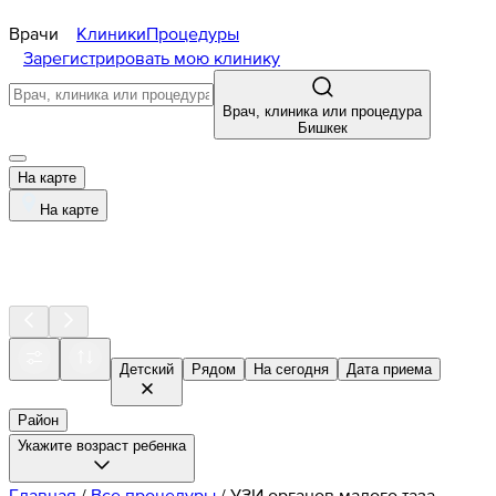
Врачи
Клиники
Процедуры
Зарегистрировать мою клинику
Врач, клиника или процедура
Бишкек
На карте
На карте
Детский
Рядом
На сегодня
Дата приема
Район
Укажите возраст ребенка
Главная
/
Все процедуры
/
УЗИ органов малого таза