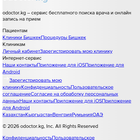
odoctor.kg – сервис бесплатного поиска врача и онлайн
запись на прием
Пациентам
Клиники
Бишкек
Процедуры
Бишкек
Клиникам
Личный кабинет
Зарегистрировать мою клинику
Интернет-сервис
Наши контакты
Приложение для iOS
Приложение для
Android
Зарегистрировать мою
клинику
Конфиденциальность
Пользовательское
соглашение
Согласие на обработку персональных
данных
Наши контакты
Приложение для iOS
Приложение
для Android
Казахстан
Кыргызстан
Венгрия
Румыния
ОАЭ
©
2026
odoctor.kg
, Inc. All Rights Reserved
Конфиденциальность
Пользовательское