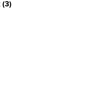
к
(
3
)