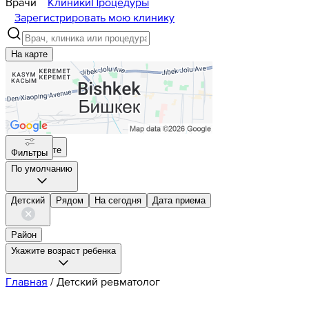
Врачи
Клиники
Процедуры
Зарегистрировать мою клинику
На карте
На карте
Фильтры
По умолчанию
Детский
Рядом
На сегодня
Дата приема
Район
Укажите возраст ребенка
Главная
/
Детский ревматолог