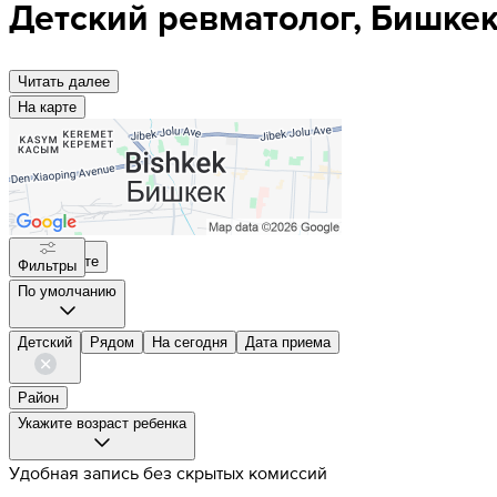
Детский ревматолог, Бишке
Читать далee
На карте
На карте
Фильтры
По умолчанию
Детский
Рядом
На сегодня
Дата приема
Район
Укажите возраст ребенка
Удобная запись без скрытых комиссий