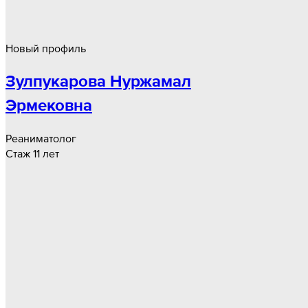
Новый профиль
Зулпукарова Нуржамал
Эрмековна
Реаниматолог
Стаж 11 лет