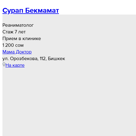
Сурап Бекмамат
Реаниматолог
Стаж 7 лет
Прием в клинике
1 200 cом
Мама Доктор
ул. Орозбекова, 112, Бишкек
На карте