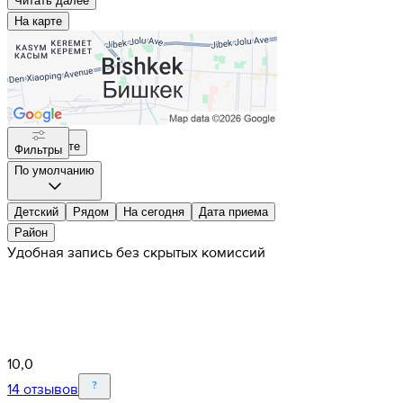
Читать далee
На карте
На карте
Фильтры
По умолчанию
Детский
Рядом
На сегодня
Дата приема
Район
Удобная запись без скрытых комиссий
10,0
14 отзывов