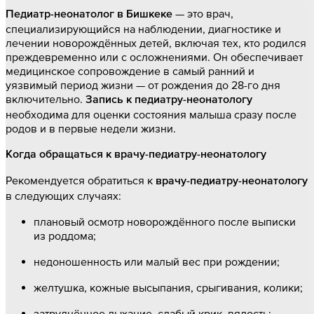
— это врач,
Педиатр-неонатолог в Бишкеке
специализирующийся на наблюдении, диагностике и
лечении новорождённых детей, включая тех, кто родился
преждевременно или с осложнениями. Он обеспечивает
медицинское сопровождение в самый ранний и
уязвимый период жизни — от рождения до 28-го дня
включительно.
Запись к педиатру-неонатологу
необходима для оценки состояния малыша сразу после
родов и в первые недели жизни.
Когда обращаться к врачу-педиатру-неонатологу
Рекомендуется обратиться к
врачу-педиатру-неонатологу
в следующих случаях:
плановый осмотр новорождённого после выписки
из роддома;
недоношенность или малый вес при рождении;
желтушка, кожные высыпания, срыгивания, колики;
затруднённое дыхание, слабый крик, вялость;