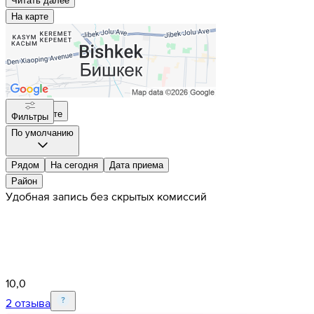
Читать далee
На карте
На карте
Фильтры
По умолчанию
Рядом
На сегодня
Дата приема
Район
Удобная запись без скрытых комиссий
10,0
2 отзыва