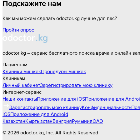
Подскажите нам
Как мы можем сделать odoctor.kg лучше для вас?
Пройти опрос
odoctor.kg – сервис бесплатного поиска врача и онлайн за
Пациентам
Клиники
Бишкек
Процедуры
Бишкек
Клиникам
Личный кабинет
Зарегистрировать мою клинику
Интернет-сервис
Наши контакты
Приложение для iOS
Приложение для Andro
Зарегистрировать мою клинику
Конфиденциальность
Пол
iOS
Приложение для Android
Казахстан
Кыргызстан
Венгрия
Румыния
ОАЭ
©
2026
odoctor.kg
, Inc. All Rights Reserved