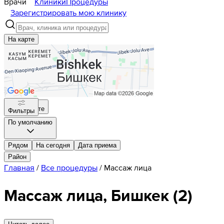
Врачи
Клиники
Процедуры
Зарегистрировать мою клинику
На карте
На карте
Фильтры
По умолчанию
Рядом
На сегодня
Дата приема
Район
Главная
/
Все процедуры
/
Массаж лица
Массаж лица, Бишкек
(
2
)