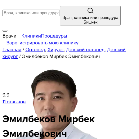
Врач, клиника или процедура
Бишкек
Врачи
Клиники
Процедуры
Зарегистрировать мою клинику
Главная
/
Ортопед
,
Хирург
,
Детский ортопед
,
Детский
хирург
/
Эмилбеков Мирбек Эмилбекович
9,9
11 отзывов
Эмилбеков
Мирбек
Эмилбекович