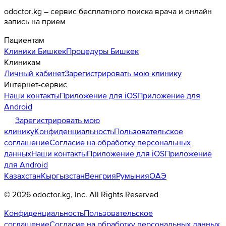
odoctor.kg – сервис бесплатного поиска врача и онлайн
запись на прием
Пациентам
Клиники
Бишкек
Процедуры
Бишкек
Клиникам
Личный кабинет
Зарегистрировать мою клинику
Интернет-сервис
Наши контакты
Приложение для iOS
Приложение для
Android
Зарегистрировать мою
клинику
Конфиденциальность
Пользовательское
соглашение
Согласие на обработку персональных
данных
Наши контакты
Приложение для iOS
Приложение
для Android
Казахстан
Кыргызстан
Венгрия
Румыния
ОАЭ
©
2026
odoctor.kg
, Inc. All Rights Reserved
Конфиденциальность
Пользовательское
соглашение
Согласие на обработку персональных данных