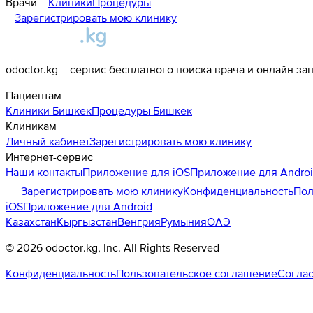
Врачи
Клиники
Процедуры
Зарегистрировать мою клинику
odoctor.kg – сервис бесплатного поиска врача и онлайн за
Пациентам
Клиники
Бишкек
Процедуры
Бишкек
Клиникам
Личный кабинет
Зарегистрировать мою клинику
Интернет-сервис
Наши контакты
Приложение для iOS
Приложение для Andro
Зарегистрировать мою клинику
Конфиденциальность
Пол
iOS
Приложение для Android
Казахстан
Кыргызстан
Венгрия
Румыния
ОАЭ
©
2026
odoctor.kg
, Inc. All Rights Reserved
Конфиденциальность
Пользовательское соглашение
Соглас